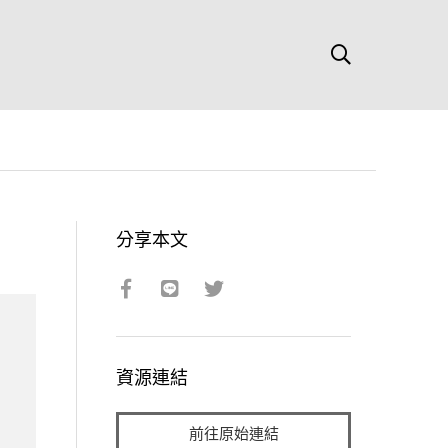
分享本文
資源連結
前往原始連結