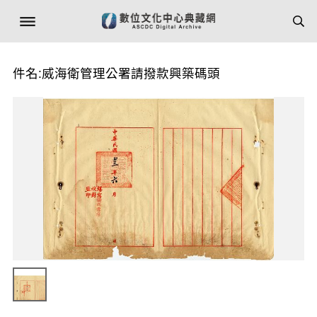
件名:威海衛管理公署請撥款興築碼頭