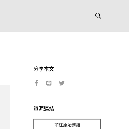
分享本文
資源連結
前往原始連結