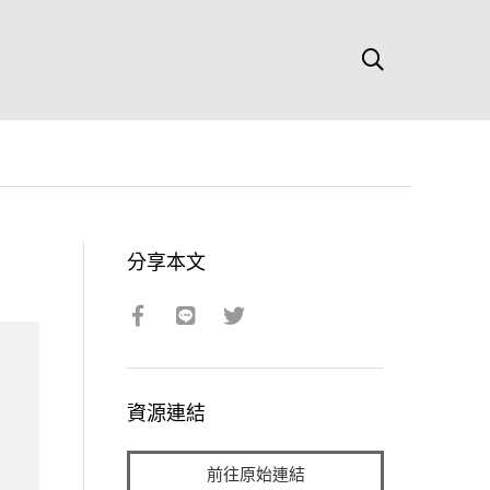
分享本文
資源連結
前往原始連結