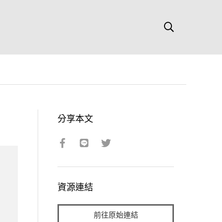
分享本文
資源連結
前往原始連結