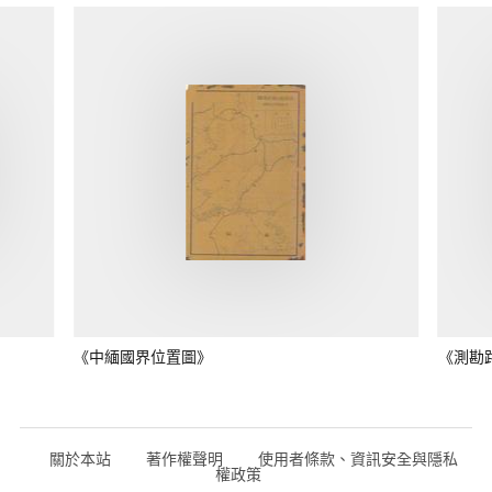
《中緬國界位置圖》
《測勘
關於本站
著作權聲明
使用者條款、資訊安全與隱私
權政策