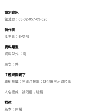
識別資訊
館藏號：03-32-057-03-020
著作者
產生者：外交部
資料類型
資料型式 ：電
層次：件
主題與關鍵字
職銜權威：黑龍江督軍；駐俄屬黑河總領事
人名權威：孫烈臣；嵇鏡
描述
版本：原檔