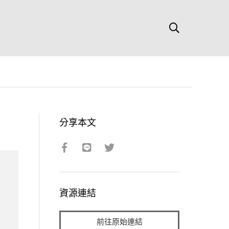
分享本文
資源連結
前往原始連結