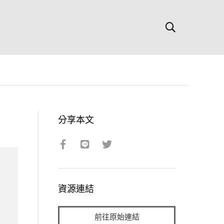
分享本文
資源連結
前往原始連結