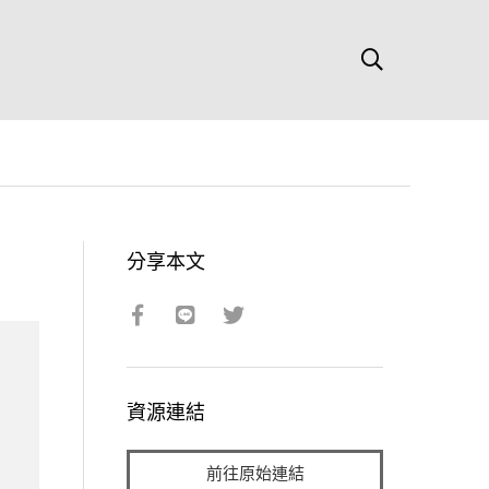
分享本文
資源連結
前往原始連結