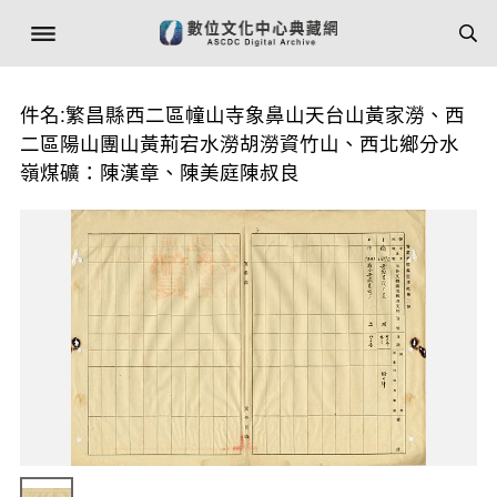
件名:繁昌縣西二區幢山寺象鼻山天台山黃家澇、西
二區陽山團山黃荊宕水澇胡澇資竹山、西北鄉分水
嶺煤礦：陳漢章、陳美庭陳叔良