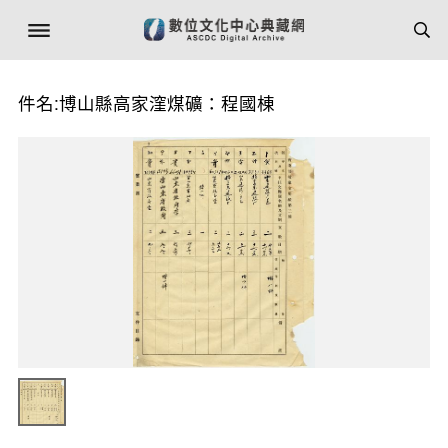
件名:博山縣高家漥煤礦：程國棟