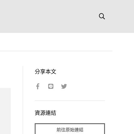
分享本文
資源連結
前往原始連結