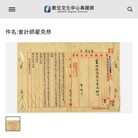
件名:會計師翟克恭