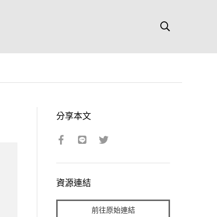
分享本文
資源連結
前往原始連結