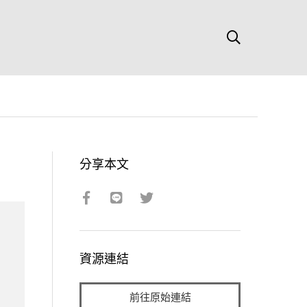
分享本文
資源連結
前往原始連結