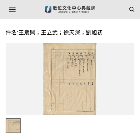
件名:王斌興；王立武；徐天深；劉旭初