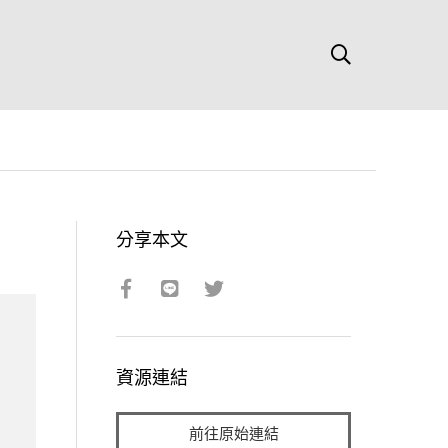
分享本文
資源連結
前往原始連結