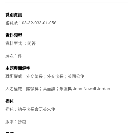
識別資訊
館藏號：03-32-033-01-056
資料類型
資料型式 ：問答
層次：件
主題與關鍵字
職銜權威：外交總長；外交次長；英國公使
人名權威：陸徵祥；高而謙；朱邇典 John Newell Jordan
描述
描述：總長次長會晤英朱使
版本：抄檔