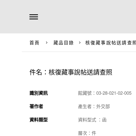
首頁
藏品目錄
核復藏事說帖送請查
件名：核復藏事說帖送請查照
識別資訊
館藏號：03-28-021-02-005
著作者
產生者：外交部
資料類型
資料型式 ：函
層次：件