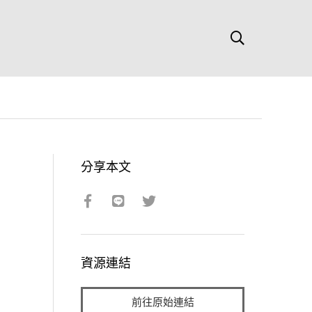
分享本文
資源連結
前往原始連結