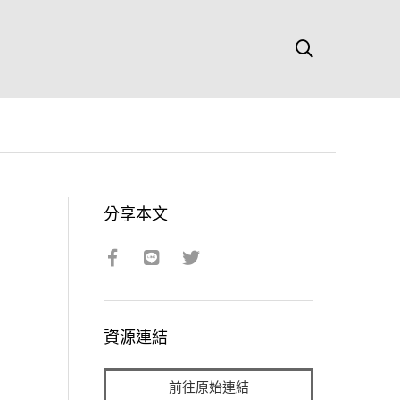
分享本文
資源連結
前往原始連結