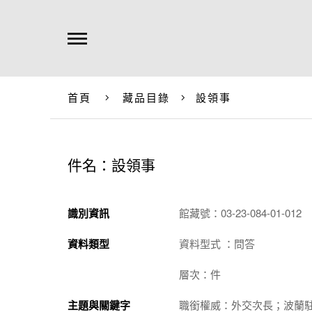
首頁
藏品目錄
設領事
件名：設領事
識別資訊
館藏號：03-23-084-01-012
資料類型
資料型式 ：問答
層次：件
主題與關鍵字
職銜權威：外交次長；波蘭