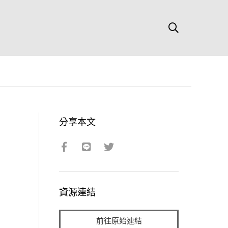
分享本文
資源連結
前往原始連結