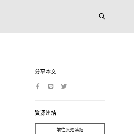
分享本文
資源連結
前往原始連結