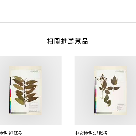
相關推薦藏品
種名:通條樹
中文種名:野鴨椿