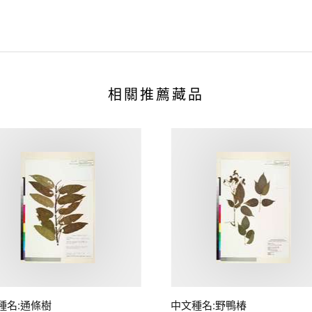
相關推薦藏品
種名:通條樹
中文種名:野鴨椿