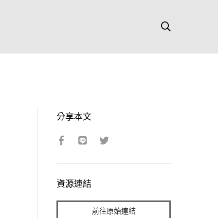
分享本文
資源連結
前往原始連結