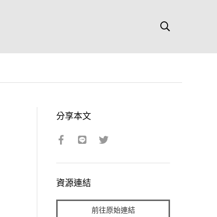
分享本文
資源連結
前往原始連結