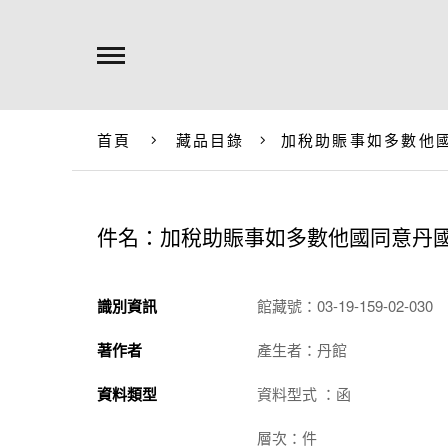
首頁
藏品目錄
加稅助賑事如多數他
件名：加稅助賑事如多數他國同意丹
識別資訊
館藏號：03-19-159-02-030
著作者
產生者：丹館
資料類型
資料型式 ：函
層次：件