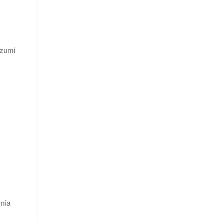
izumi
mia