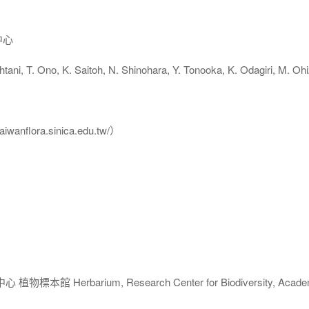
中心
, T. Ono, K. Saitoh, N. Shinohara, Y. Tonooka, K. Odagiri, M. Oh
flora.sinica.edu.tw/）
 Herbarium, Research Center for Biodiversity, Acade