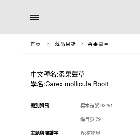
首頁
藏品目錄
柔果薹草
中文種名:柔果薹草
學名:Carex mollicula Boott
識別資訊
標本館號:92291
編目號:79
主題與關鍵字
界:植物界