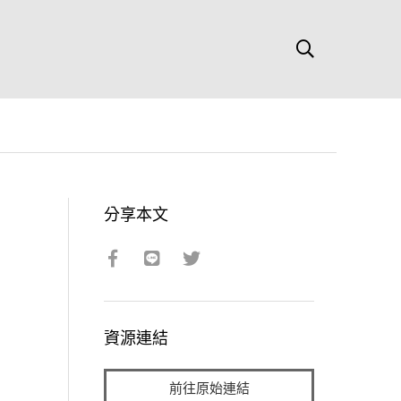
分享本文
資源連結
前往原始連結