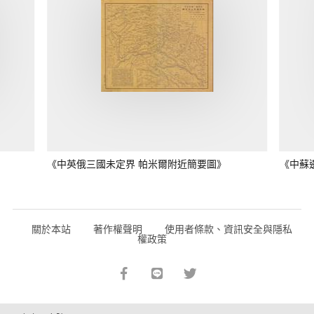
《中英俄三國未定界 帕米爾附近簡要圖》
《中蘇
關於本站
著作權聲明
使用者條款、資訊安全與隱私
權政策