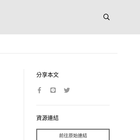
分享本文
資源連結
前往原始連結