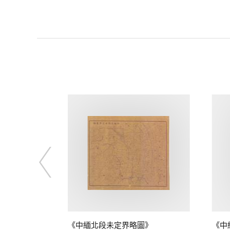
圖》
《中緬北段未定界略圖》
《中