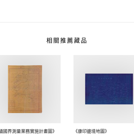
相關推薦藏品
緬國界測量業務實施計畫圖》
《康印邊境地圖》