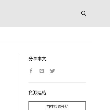
分享本文
資源連結
前往原始連結