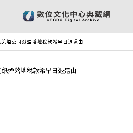
英美煙公司紙煙落地稅款希早日退還由
司紙煙落地稅款希早日退還由