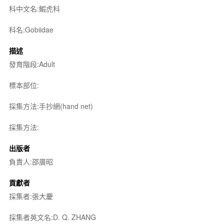
科中文名:鰕虎科
科名:Gobiidae
描述
發育階段:Adult
標本部位:
採集方法:手抄網(hand net)
採集方法:
出版者
負責人:邵廣昭
貢獻者
採集者:張大慶
採集者英文名:D. Q. ZHANG