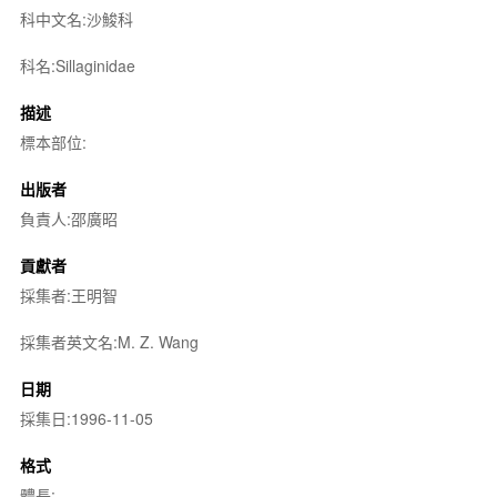
科中文名:沙鮻科
科名:Sillaginidae
描述
標本部位:
出版者
負責人:邵廣昭
貢獻者
採集者:王明智
採集者英文名:M. Z. Wang
日期
採集日:1996-11-05
格式
體長: