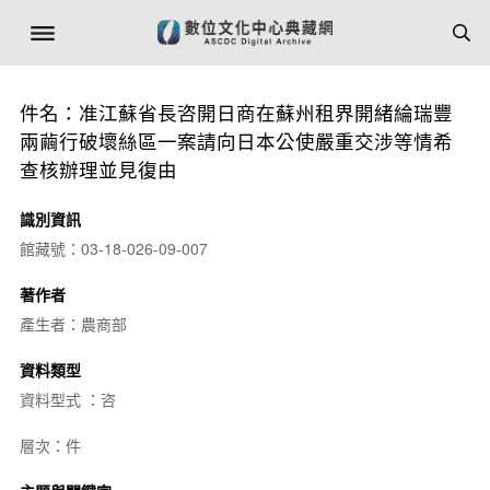
件名：准江蘇省長咨開日商在蘇州租界開緒綸瑞豐
兩繭行破壞絲區一案請向日本公使嚴重交涉等情希
查核辦理並見復由
識別資訊
館藏號：03-18-026-09-007
著作者
產生者：農商部
資料類型
資料型式 ：咨
層次：件