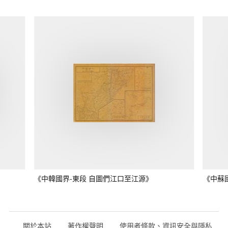
《中韓國界-東段 自圖們江口至江源》
《中蘇
關於本站
著作權聲明
使用者條款、資訊安全與隱私