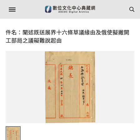
件名：闡述既送展界十六條草議緣由及俄使擬撇開
工部局之議礙難說起由