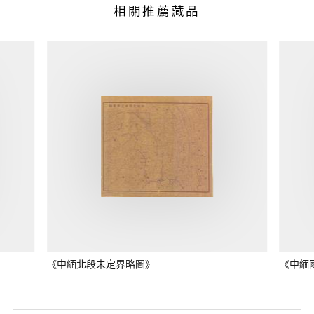
相關推薦藏品
《中緬北段未定界略圖》
《中緬