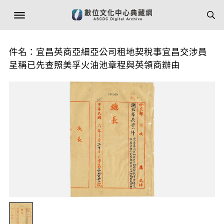
件名：宜昌英商亞細亞公司租地契稅事宜昌交涉員
呈稱已先查照美孚火油池章程與英領商辦由