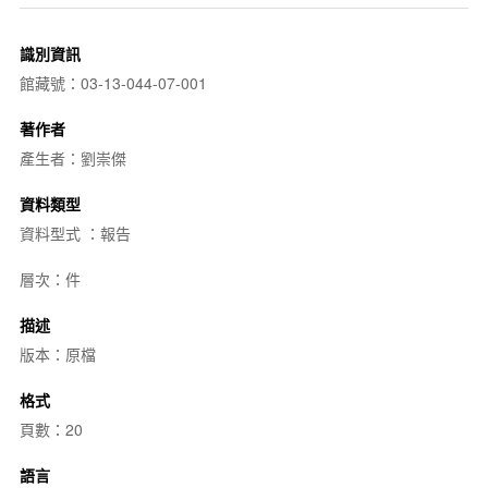
識別資訊
館藏號：03-13-044-07-001
著作者
產生者：劉崇傑
資料類型
資料型式 ：報告
層次：件
描述
版本：原檔
格式
頁數：20
語言