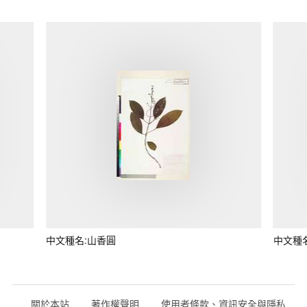
中文種名:山香圓
中文種
關於本站
著作權聲明
使用者條款、資訊安全與隱私