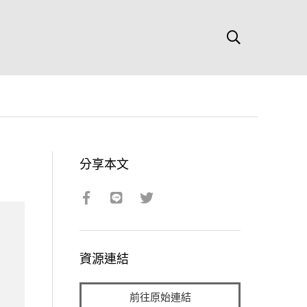
分享本文
資源連結
前往原始連結