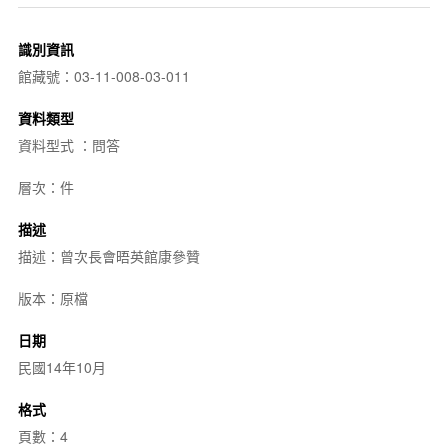
識別資訊
館藏號：03-11-008-03-011
資料類型
資料型式 ：問答
層次：件
描述
描述：曾次長會晤英館康參贊
版本：原檔
日期
民國14年10月
格式
頁數：4