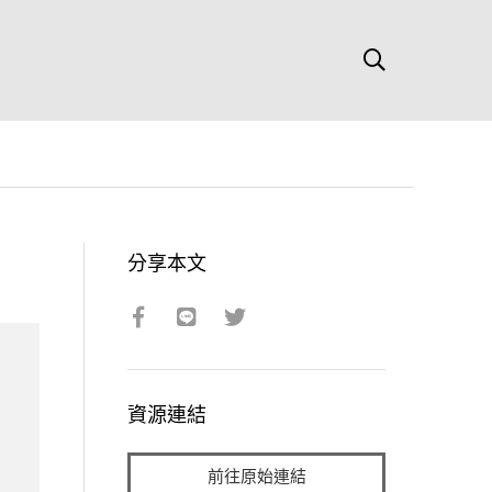
分享本文
資源連結
前往原始連結