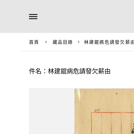
首頁
藏品目錄
林建錕病危請發欠薪
件名：林建錕病危請發欠薪由