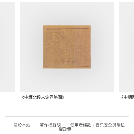
《中緬北段未定界略圖》
《中緬
關於本站
著作權聲明
使用者條款、資訊安全與隱私
權政策