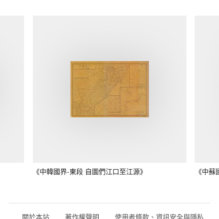
《中韓國界-東段 自圖們江口至江源》
《中蘇
關於本站
著作權聲明
使用者條款、資訊安全與隱私