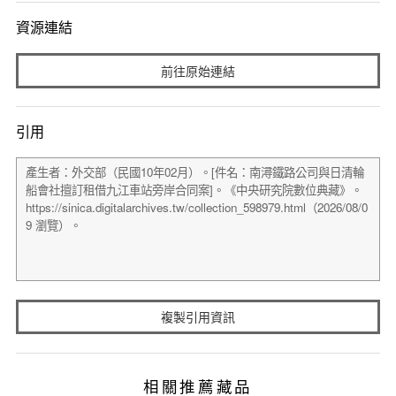
資源連結
前往原始連結
引用
複製引用資訊
相關推薦藏品