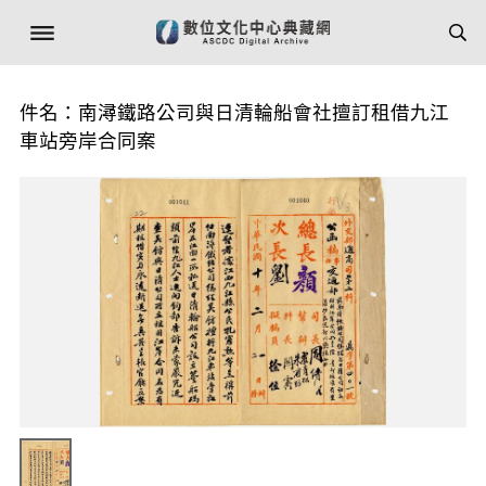
件名：南潯鐵路公司與日清輪船會社擅訂租借九江
車站旁岸合同案