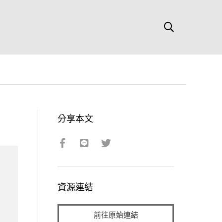
分享本文
資源連結
前往原始連結