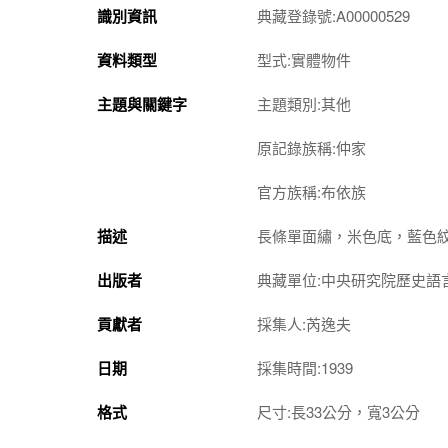
識別資訊
典藏登錄號:A00000529
資料類型
型式:實體物件
主題與關鍵字
主題類別:其他
原記錄族稱:仲家
官方族稱:布依族
描述
長條單面繡，米色底，藍色
出版者
典藏單位:中央研究院歷史語
貢獻者
採集人:芮逸夫
日期
採集時間:1939
格式
尺寸:長33公分，寬3公分