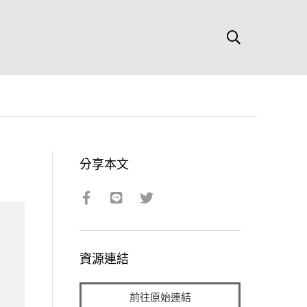
分享本文
資源連結
前往原始連結