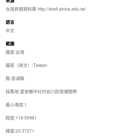
來源
台灣貝類資料庫 http://shell.sinica.edu.tw/
語言
中文
範圍
國家:台灣
國家（英文）:Taiwan
縣:澎湖縣
採集地:望安鄉中社村岩川民宿潮間帶
最小海拔:1
經度:119.50961
緯度:23.37271