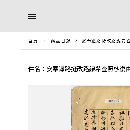
首頁
藏品目錄
安奉鐵路擬改路線希
件名：安奉鐵路擬改路線希查照核復