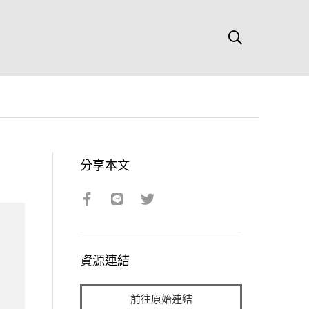
分享本文
資源連結
前往原始連結