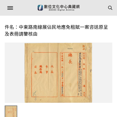
件名：中東路南線展佔民地應免租賦一案咨送原呈
及表冊請鑒核由