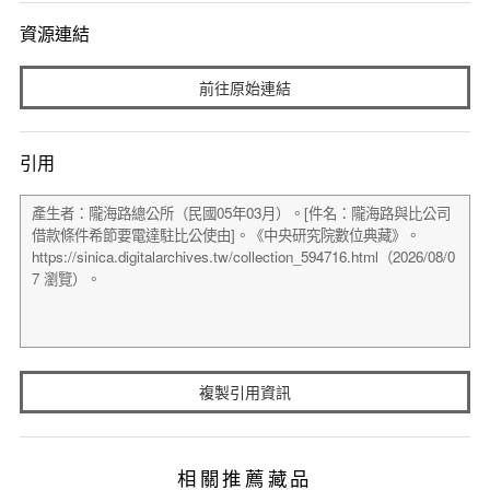
資源連結
前往原始連結
引用
複製引用資訊
相關推薦藏品