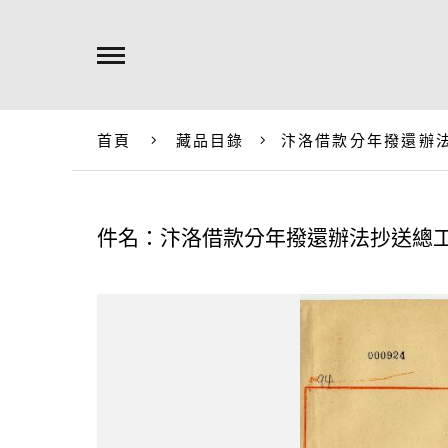
首頁
藏品目錄
汴洛借款分年撥還辦
件名：汴洛借款分年撥還辦法抄送總