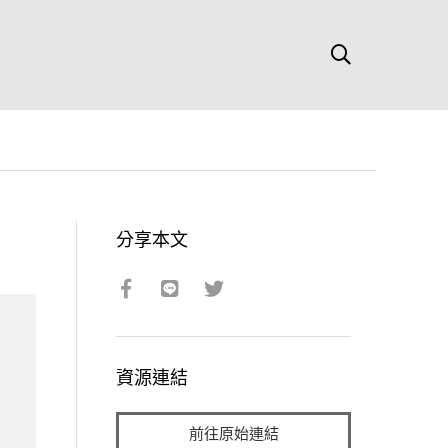
分享本文
資源連結
前往原始連結